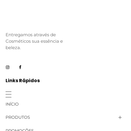
Entregamos através de
Cosméticos sua essência e
beleza.
Links Rápidos
INÍCIO
PRODUTOS
Linha Aromas de Nabi
PROMOÇÕES