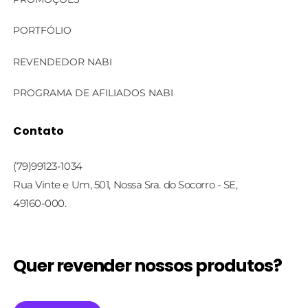
Linha Bella
PORTFÓLIO
Linha Corporal
REVENDEDOR NABI
Linha Cosmecêutica
PROGRAMA DE AFILIADOS NABI
Linha Face Care
Contato
Linha Profissional
(79)99123-1034
Rua Vinte e Um, 501, Nossa Sra. do Socorro - SE,
49160-000.
Quer revender nossos produtos?