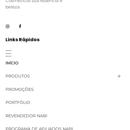
Cosméticos sua essência e
beleza.
Links Rápidos
INÍCIO
PRODUTOS
Linha Aromas de Nabi
PROMOÇÕES
Linha Bella
PORTFÓLIO
Linha Corporal
REVENDEDOR NABI
Linha Cosmecêutica
PROGRAMA DE AFILIADOS NABI