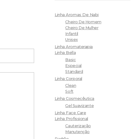
Linha Aromas De Nabi
Cheiro De Homem
Cheiro De Mulher
Infantil
Unisex
Linha Aromaterapia
Linha Bella
Basic
Especial
Standard
Linha Corporal
Clean
Soft
Linha Cosmecêutica
Gel Suavizante
Linha Face Care
Linha Profissional
Cauterização
Manutenção
Padrão