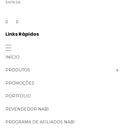
beleza.
Links Rápidos
INÍCIO
PRODUTOS
Linha Aromas de Nabi
PROMOÇÕES
Linha Bella
PORTFÓLIO
Linha Corporal
REVENDEDOR NABI
Linha Cosmecêutica
PROGRAMA DE AFILIADOS NABI