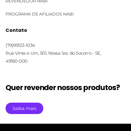
REVENDEDOR NABI
Linha Cosmecêutica
PROGRAMA DE AFILIADOS NABI
Linha Face Care
Contato
Linha Profissional
(79)99123-1034
Rua Vinte e Um, 501, Nossa Sra. do Socorro - SE,
49160-000.
Quer revender nossos produtos?
Saiba mais