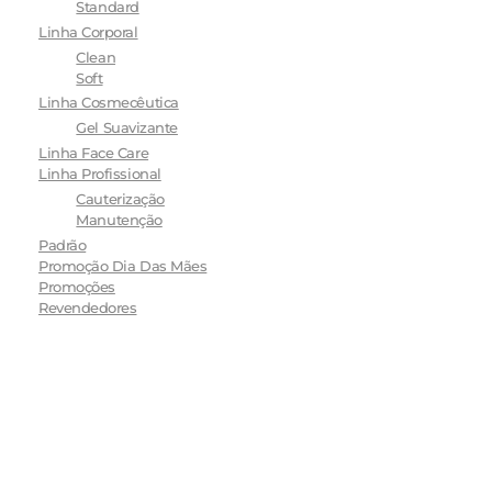
Standard
Linha Corporal
Clean
Soft
Linha Cosmecêutica
Gel Suavizante
Linha Face Care
Linha Profissional
Cauterização
Manutenção
Padrão
Promoção Dia Das Mães
Promoções
Revendedores