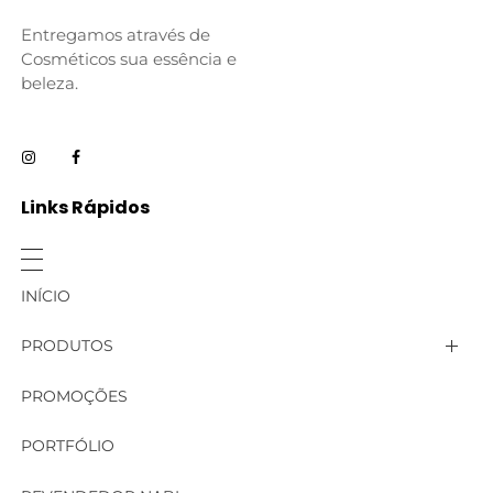
Entregamos através de
Cosméticos sua essência e
beleza.
Links Rápidos
INÍCIO
PRODUTOS
Linha Aromas de Nabi
PROMOÇÕES
Linha Bella
PORTFÓLIO
Linha Corporal