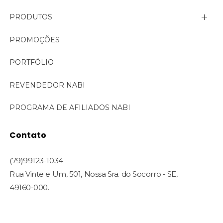
PRODUTOS
Linha Aromas de Nabi
PROMOÇÕES
Linha Bella
PORTFÓLIO
Linha Corporal
REVENDEDOR NABI
Linha Cosmecêutica
PROGRAMA DE AFILIADOS NABI
Linha Face Care
Contato
Linha Profissional
(79)99123-1034
Rua Vinte e Um, 501, Nossa Sra. do Socorro - SE,
49160-000.