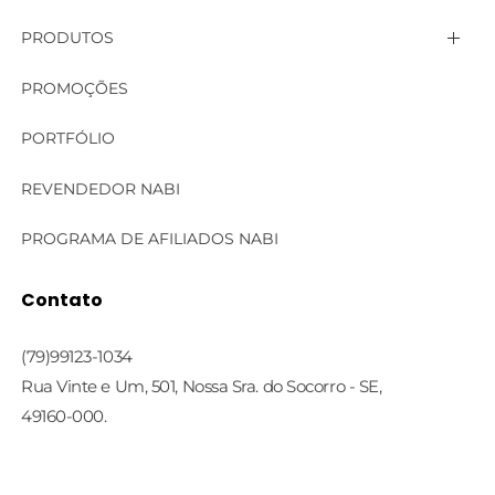
PRODUTOS
Linha Aromas de Nabi
PROMOÇÕES
Linha Bella
PORTFÓLIO
Linha Corporal
REVENDEDOR NABI
Linha Cosmecêutica
PROGRAMA DE AFILIADOS NABI
Linha Face Care
Contato
Linha Profissional
(79)99123-1034
Rua Vinte e Um, 501, Nossa Sra. do Socorro - SE,
49160-000.