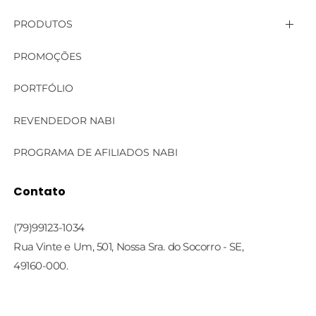
PRODUTOS
Linha Aromas de Nabi
PROMOÇÕES
Linha Bella
PORTFÓLIO
Linha Corporal
REVENDEDOR NABI
Linha Cosmecêutica
PROGRAMA DE AFILIADOS NABI
Linha Face Care
Contato
Linha Profissional
(79)99123-1034
Rua Vinte e Um, 501, Nossa Sra. do Socorro - SE,
49160-000.