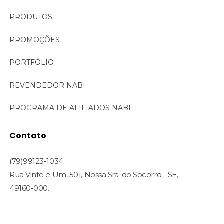
PRODUTOS
Linha Aromas de Nabi
PROMOÇÕES
Linha Bella
PORTFÓLIO
Linha Corporal
REVENDEDOR NABI
Linha Cosmecêutica
PROGRAMA DE AFILIADOS NABI
Linha Face Care
Contato
Linha Profissional
(79)99123-1034
Rua Vinte e Um, 501, Nossa Sra. do Socorro - SE,
49160-000.